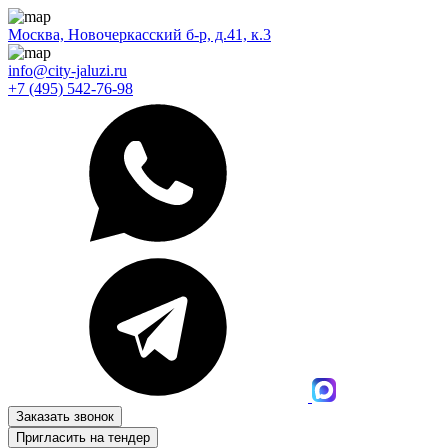
Москва, Новочеркасский б-р, д.41, к.3
info@city-jaluzi.ru
+7 (495) 542-76-98
Заказать звонок
Пригласить на тендер