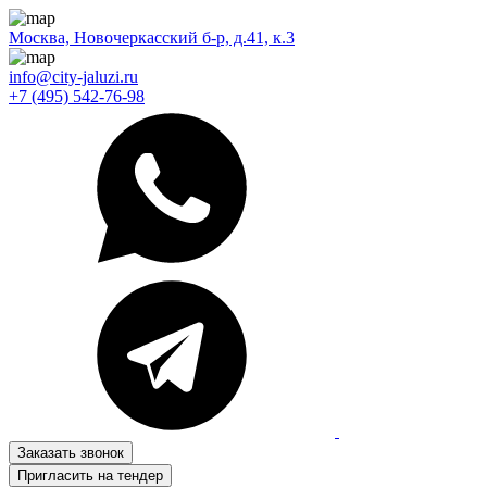
Москва, Новочеркасский б-р, д.41, к.3
info@city-jaluzi.ru
+7 (495) 542-76-98
Заказать звонок
Пригласить на тендер