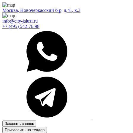
Москва, Новочеркасский б-р, д.41, к.3
info@city-jaluzi.ru
+7 (495) 542-76-98
Заказать звонок
Пригласить на тендер