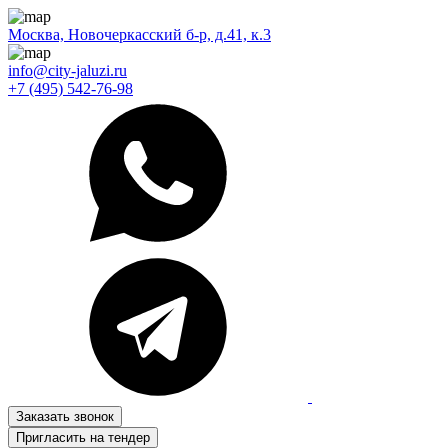
Москва, Новочеркасский б-р, д.41, к.3
info@city-jaluzi.ru
+7 (495) 542-76-98
Заказать звонок
Пригласить на тендер