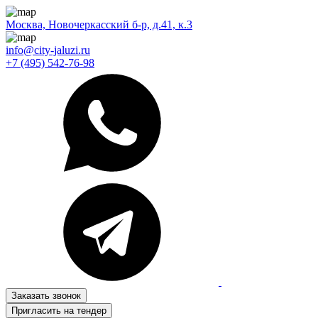
Москва, Новочеркасский б-р, д.41, к.3
info@city-jaluzi.ru
+7 (495) 542-76-98
Заказать звонок
Пригласить на тендер