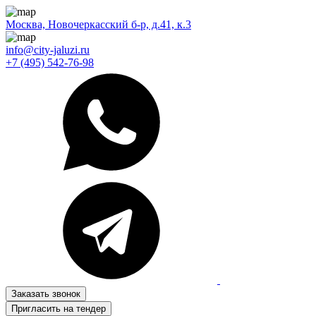
Москва, Новочеркасский б-р, д.41, к.3
info@city-jaluzi.ru
+7 (495) 542-76-98
Заказать звонок
Пригласить на тендер