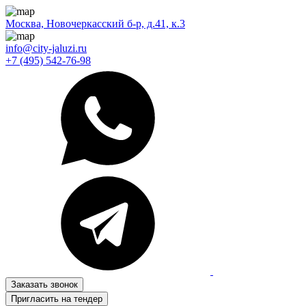
Москва, Новочеркасский б-р, д.41, к.3
info@city-jaluzi.ru
+7 (495) 542-76-98
Заказать звонок
Пригласить на тендер