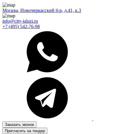
Москва, Новочеркасский б-р, д.41, к.3
info@city-jaluzi.ru
+7 (495) 542-76-98
Заказать звонок
Пригласить на тендер