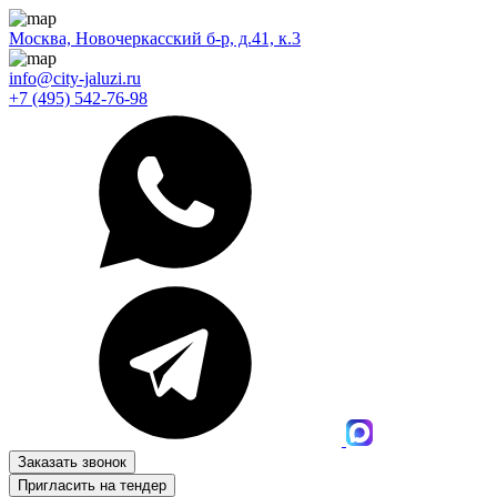
Москва, Новочеркасский б-р, д.41, к.3
info@city-jaluzi.ru
+7 (495) 542-76-98
Заказать звонок
Пригласить на тендер