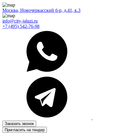
Москва, Новочеркасский б-р, д.41, к.3
info@city-jaluzi.ru
+7 (495) 542-76-98
Заказать звонок
Пригласить на тендер