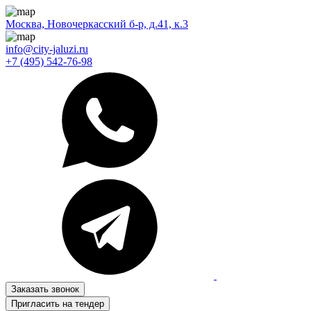
Москва, Новочеркасский б-р, д.41, к.3
info@city-jaluzi.ru
+7 (495) 542-76-98
Заказать звонок
Пригласить на тендер