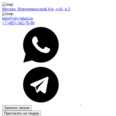
Москва, Новочеркасский б-р, д.41, к.3
info@city-jaluzi.ru
+7 (495) 542-76-98
Заказать звонок
Пригласить на тендер