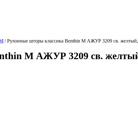
 M
/
Рулонные шторы классика Benthin M АЖУР 3209 св. желтый,
thin M АЖУР 3209 св. желтый,