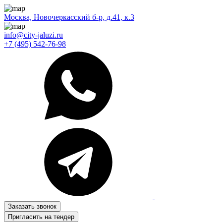
Москва, Новочеркасский б-р, д.41, к.3
info@city-jaluzi.ru
+7 (495) 542-76-98
Заказать звонок
Пригласить на тендер