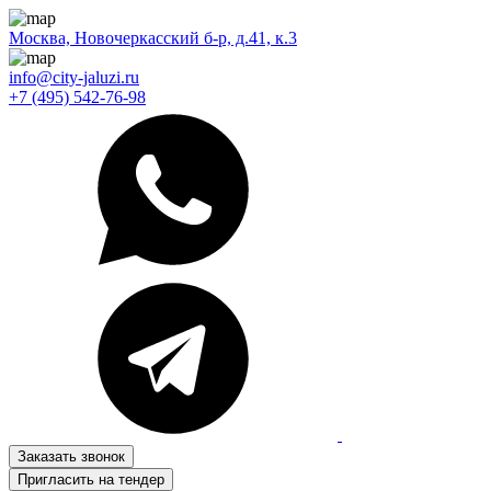
Москва, Новочеркасский б-р, д.41, к.3
info@city-jaluzi.ru
+7 (495) 542-76-98
Заказать звонок
Пригласить на тендер