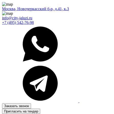
Москва, Новочеркасский б-р, д.41, к.3
info@city-jaluzi.ru
+7 (495) 542-76-98
Заказать звонок
Пригласить на тендер