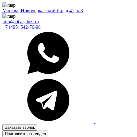
Москва, Новочеркасский б-р, д.41, к.3
info@city-jaluzi.ru
+7 (495) 542-76-98
Заказать звонок
Пригласить на тендер