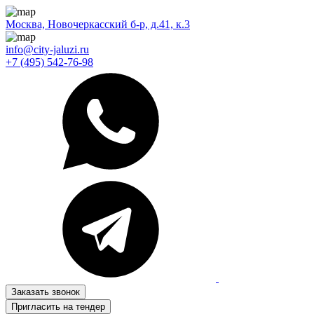
Москва, Новочеркасский б-р, д.41, к.3
info@city-jaluzi.ru
+7 (495) 542-76-98
Заказать звонок
Пригласить на тендер