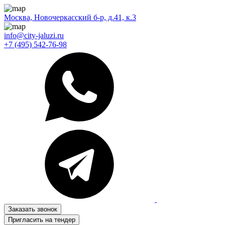
Москва, Новочеркасский б-р, д.41, к.3
info@city-jaluzi.ru
+7 (495) 542-76-98
Заказать звонок
Пригласить на тендер