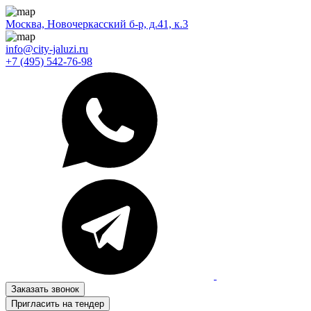
Москва, Новочеркасский б-р, д.41, к.3
info@city-jaluzi.ru
+7 (495) 542-76-98
Заказать звонок
Пригласить на тендер