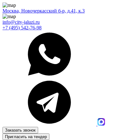
Москва, Новочеркасский б-р, д.41, к.3
info@city-jaluzi.ru
+7 (495) 542-76-98
Заказать звонок
Пригласить на тендер