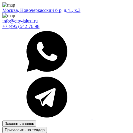
Москва, Новочеркасский б-р, д.41, к.3
info@city-jaluzi.ru
+7 (495) 542-76-98
Заказать звонок
Пригласить на тендер