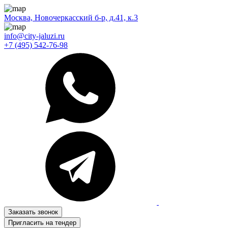
Москва, Новочеркасский б-р, д.41, к.3
info@city-jaluzi.ru
+7 (495) 542-76-98
Заказать звонок
Пригласить на тендер