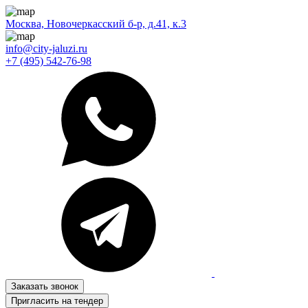
Москва, Новочеркасский б-р, д.41, к.3
info@city-jaluzi.ru
+7 (495) 542-76-98
Заказать звонок
Пригласить на тендер