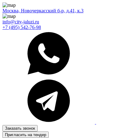
Москва, Новочеркасский б-р, д.41, к.3
info@city-jaluzi.ru
+7 (495) 542-76-98
Заказать звонок
Пригласить на тендер