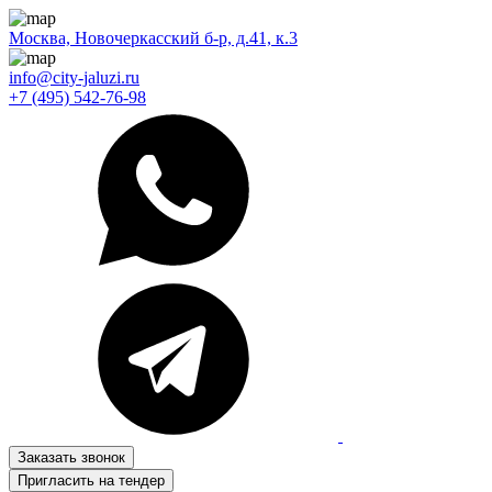
Москва, Новочеркасский б-р, д.41, к.3
info@city-jaluzi.ru
+7 (495) 542-76-98
Заказать звонок
Пригласить на тендер