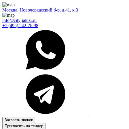
Москва, Новочеркасский б-р, д.41, к.3
info@city-jaluzi.ru
+7 (495) 542-76-98
Заказать звонок
Пригласить на тендер