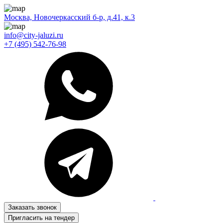
Москва, Новочеркасский б-р, д.41, к.3
info@city-jaluzi.ru
+7 (495) 542-76-98
Заказать звонок
Пригласить на тендер