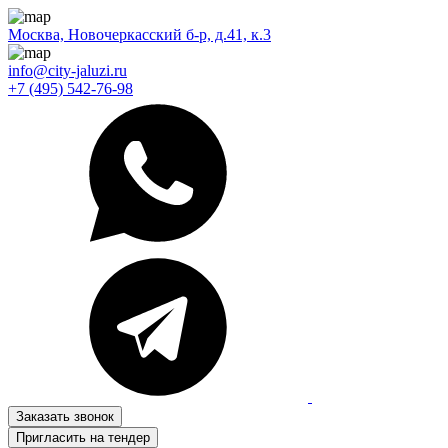
Москва, Новочеркасский б-р, д.41, к.3
info@city-jaluzi.ru
+7 (495) 542-76-98
Заказать звонок
Пригласить на тендер