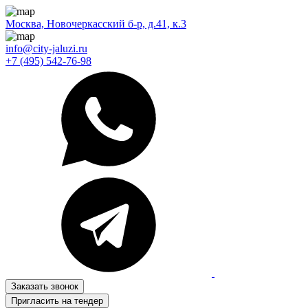
Москва, Новочеркасский б-р, д.41, к.3
info@city-jaluzi.ru
+7 (495) 542-76-98
Заказать звонок
Пригласить на тендер