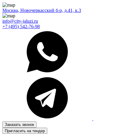
Москва, Новочеркасский б-р, д.41, к.3
info@city-jaluzi.ru
+7 (495) 542-76-98
Заказать звонок
Пригласить на тендер