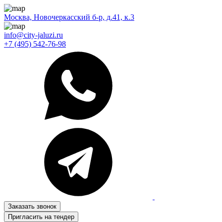
Москва, Новочеркасский б-р, д.41, к.3
info@city-jaluzi.ru
+7 (495) 542-76-98
Заказать звонок
Пригласить на тендер