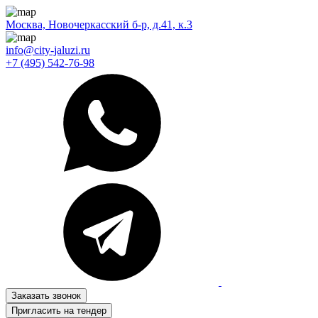
Москва, Новочеркасский б-р, д.41, к.3
info@city-jaluzi.ru
+7 (495) 542-76-98
Заказать звонок
Пригласить на тендер