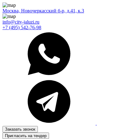
Москва, Новочеркасский б-р, д.41, к.3
info@city-jaluzi.ru
+7 (495) 542-76-98
Заказать звонок
Пригласить на тендер