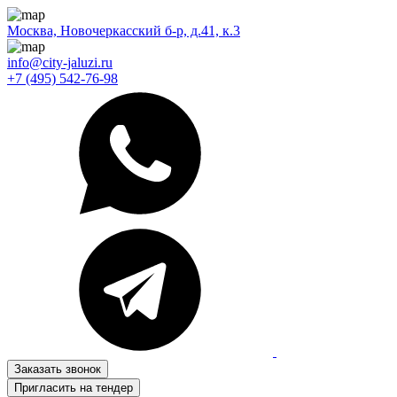
Москва, Новочеркасский б-р, д.41, к.3
info@city-jaluzi.ru
+7 (495) 542-76-98
Заказать звонок
Пригласить на тендер