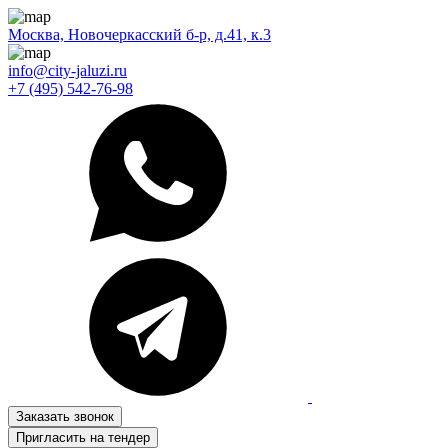
Москва, Новочеркасский б-р, д.41, к.3
info@city-jaluzi.ru
+7 (495) 542-76-98
Заказать звонок
Пригласить на тендер