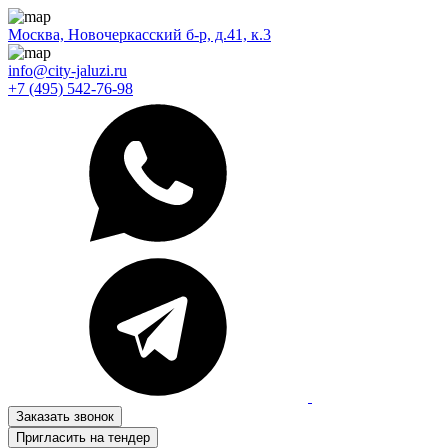
Москва, Новочеркасский б-р, д.41, к.3
info@city-jaluzi.ru
+7 (495) 542-76-98
Заказать звонок
Пригласить на тендер