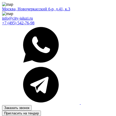
Москва, Новочеркасский б-р, д.41, к.3
info@city-jaluzi.ru
+7 (495) 542-76-98
Заказать звонок
Пригласить на тендер