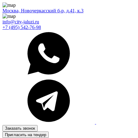
Москва, Новочеркасский б-р, д.41, к.3
info@city-jaluzi.ru
+7 (495) 542-76-98
Заказать звонок
Пригласить на тендер