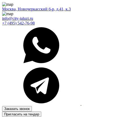
Москва, Новочеркасский б-р, д.41, к.3
info@city-jaluzi.ru
+7 (495) 542-76-98
Заказать звонок
Пригласить на тендер