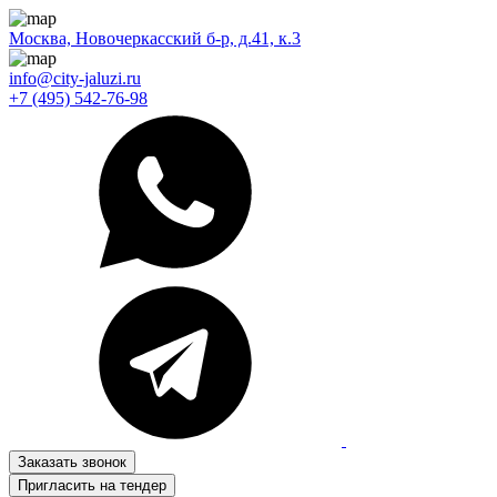
Москва, Новочеркасский б-р, д.41, к.3
info@city-jaluzi.ru
+7 (495) 542-76-98
Заказать звонок
Пригласить на тендер