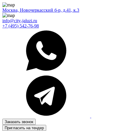
Москва, Новочеркасский б-р, д.41, к.3
info@city-jaluzi.ru
+7 (495) 542-76-98
Заказать звонок
Пригласить на тендер