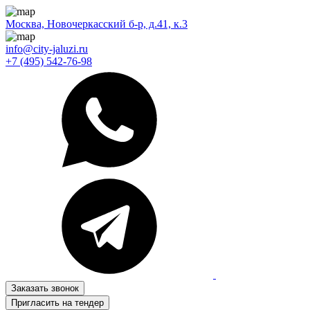
Москва, Новочеркасский б-р, д.41, к.3
info@city-jaluzi.ru
+7 (495) 542-76-98
Заказать звонок
Пригласить на тендер