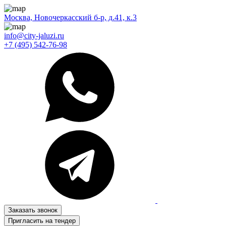
Москва, Новочеркасский б-р, д.41, к.3
info@city-jaluzi.ru
+7 (495) 542-76-98
Заказать звонок
Пригласить на тендер