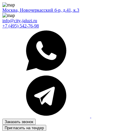
Москва, Новочеркасский б-р, д.41, к.3
info@city-jaluzi.ru
+7 (495) 542-76-98
Заказать звонок
Пригласить на тендер