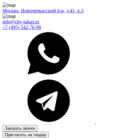
Москва, Новочеркасский б-р, д.41, к.3
info@city-jaluzi.ru
+7 (495) 542-76-98
Заказать звонок
Пригласить на тендер