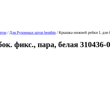
штор
/
Для Рулонных штор benthin
/
Крышка нижней рейки L для бо
к. фикс., пара, белая 310436-0