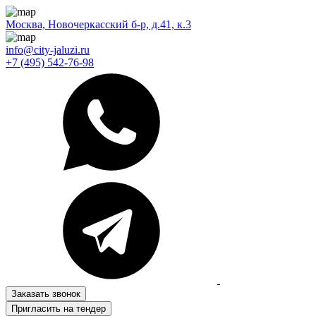
Москва, Новочеркасский б-р, д.41, к.3
info@city-jaluzi.ru
+7 (495) 542-76-98
Заказать звонок
Пригласить на тендер