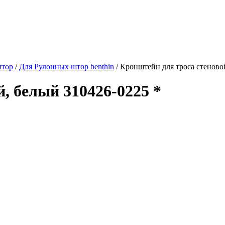
штор
/
Для Рулонных штор benthin
/
Кронштейн для троса стеново
, белый 310426-0225 *