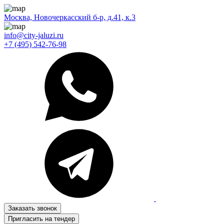
Москва, Новочеркасский б-р, д.41, к.3
info@city-jaluzi.ru
+7 (495) 542-76-98
Заказать звонок
Пригласить на тендер